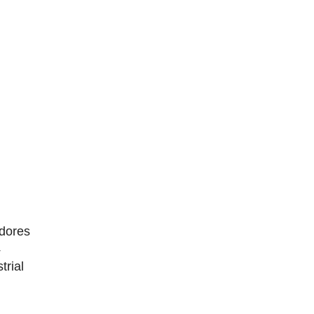
dores
4
trial