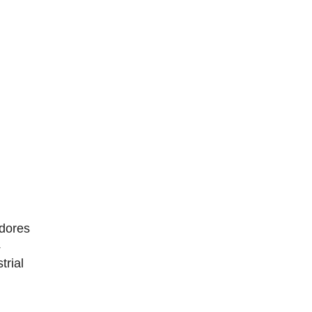
dores
4
trial