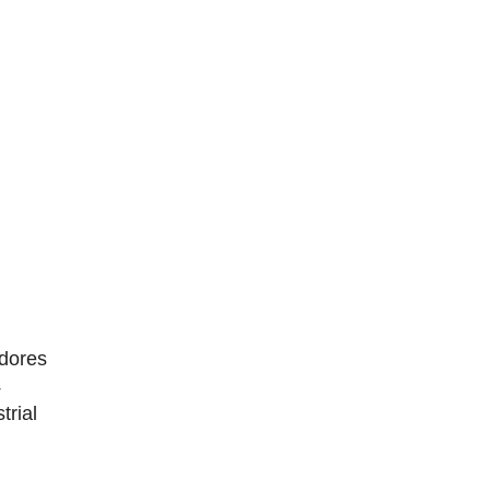
dores
4
trial