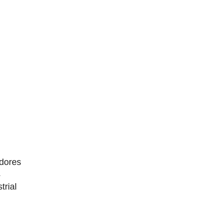
dores
4
trial