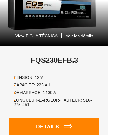
View FICHA TÉCNICA
Voir les détails
FQS230EFB.3
TENSION:
12
V
CAPACITÉ:
225
AH
DÉMARRAGE:
1400
A
LONGUEUR-LARGEUR-HAUTEUR:
516-
275-251
DÉTAILS