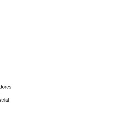
dores
4
trial