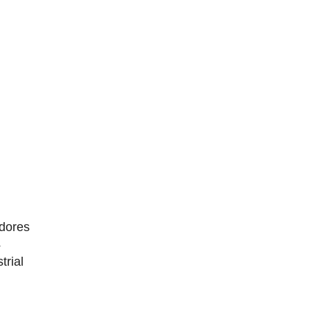
dores
4
trial