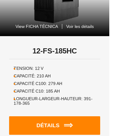
View FICHA TÉCNICA
Voir les détails
12-FS-185HC
TENSION:
12
V
CAPACITÉ:
210
AH
CAPACITÉ C100:
279
AH
CAPACITÉ C10:
185
AH
LONGUEUR-LARGEUR-HAUTEUR:
391-
178-365
DÉTAILS