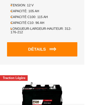
TENSION:
12
V
CAPACITÉ:
105
AH
CAPACITÉ C100:
115
AH
CAPACITÉ C10:
96
AH
LONGUEUR-LARGEUR-HAUTEUR:
312-
176-212
DÉTAILS
Traction Légère