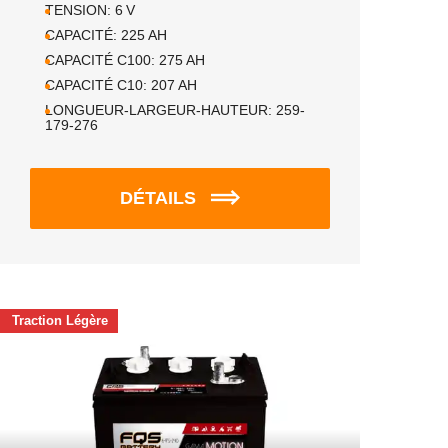
TENSION:
6
V
CAPACITÉ:
225
AH
CAPACITÉ C100:
275
AH
CAPACITÉ C10:
207
AH
LONGUEUR-LARGEUR-HAUTEUR:
259-
179-276
DÉTAILS
Traction Légère