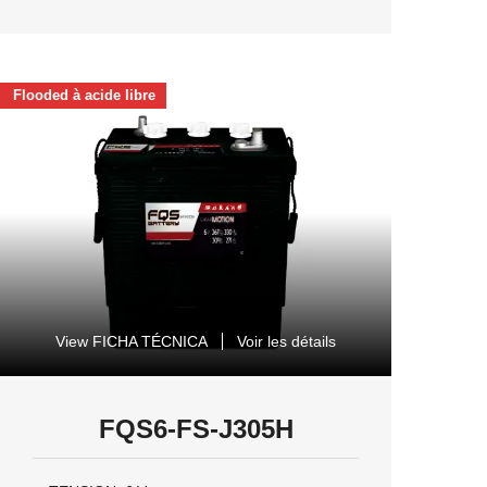
Flooded à acide libre
View FICHA TÉCNICA
Voir les détails
FQS6-FS-J305H