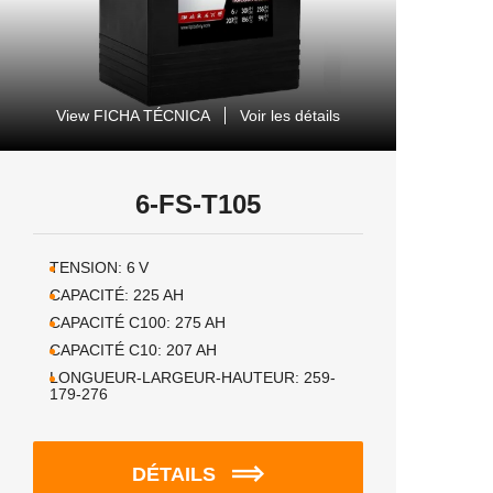
View FICHA TÉCNICA
Voir les détails
6-FS-T105
TENSION:
6
V
CAPACITÉ:
225
AH
CAPACITÉ C100:
275
AH
CAPACITÉ C10:
207
AH
LONGUEUR-LARGEUR-HAUTEUR:
259-
179-276
DÉTAILS