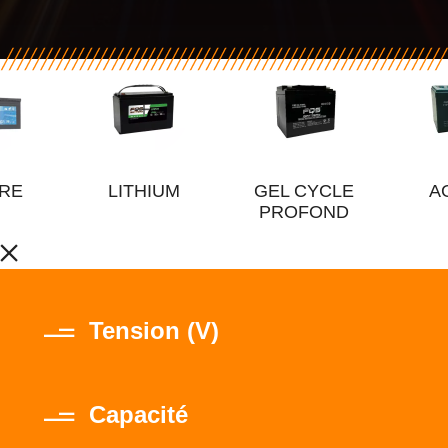
IRE
LITHIUM
GEL CYCLE
A
PROFOND
Tension (V)
Capacité