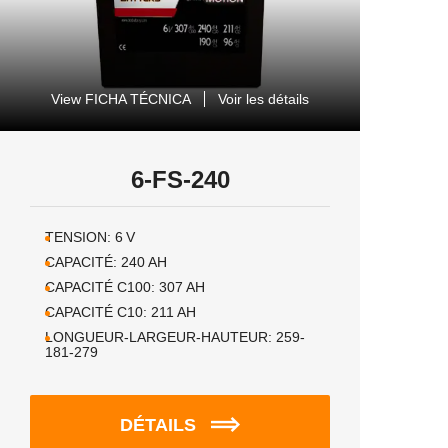
View FICHA TÉCNICA
Voir les détails
6-FS-240
TENSION:
6
V
CAPACITÉ:
240
AH
CAPACITÉ C100:
307
AH
CAPACITÉ C10:
211
AH
LONGUEUR-LARGEUR-HAUTEUR:
259-
181-279
DÉTAILS