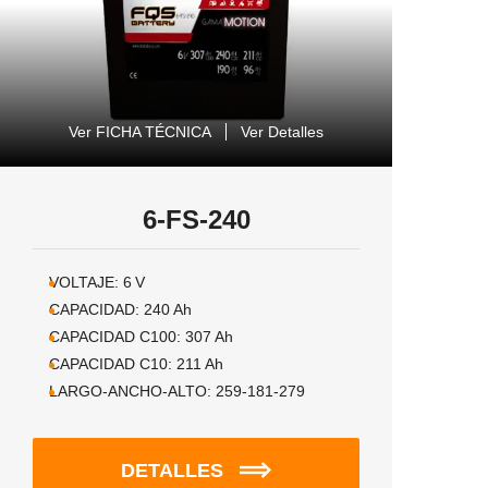
Ver FICHA TÉCNICA
Ver Detalles
6-FS-240
VOLTAJE:
6
V
CAPACIDAD:
240
Ah
CAPACIDAD C100:
307
Ah
CAPACIDAD C10:
211
Ah
LARGO-ANCHO-ALTO:
259-181-279
DETALLES