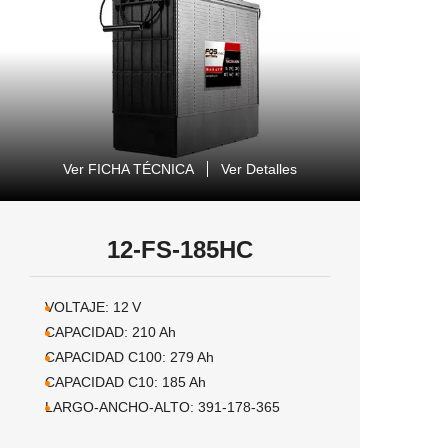
Ver FICHA TÉCNICA
Ver Detalles
12-FS-185HC
VOLTAJE:
12
V
CAPACIDAD:
210
Ah
CAPACIDAD C100:
279
Ah
CAPACIDAD C10:
185
Ah
LARGO-ANCHO-ALTO:
391-178-365