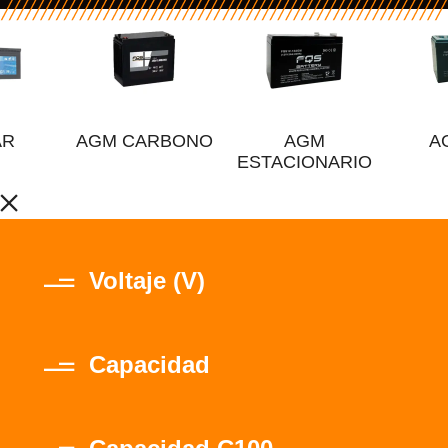
AR
AGM CARBONO
AGM
A
ESTACIONARIO
Voltaje (V)
Capacidad