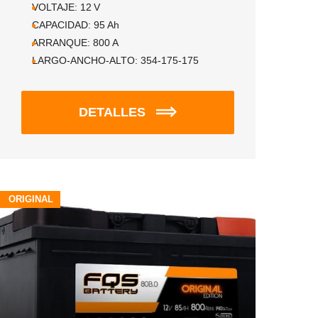
VOLTAJE:
12
V
CAPACIDAD:
95
Ah
ARRANQUE:
800
A
LARGO-ANCHO-ALTO:
354-175-175
DETALLES
ORIGINAL