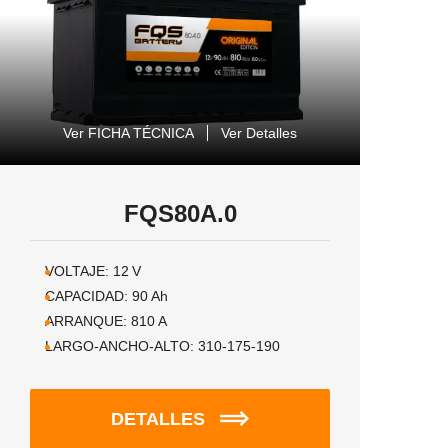
Ver FICHA TÉCNICA
Ver Detalles
FQS80A.0
VOLTAJE:
12
V
CAPACIDAD:
90
Ah
ARRANQUE:
810
A
LARGO-ANCHO-ALTO:
310-175-190
DETALLES