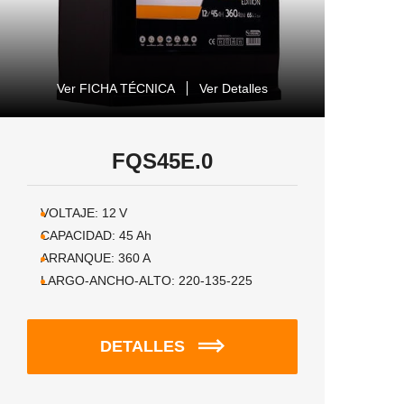
Ver FICHA TÉCNICA
Ver Detalles
FQS45E.0
VOLTAJE:
12
V
CAPACIDAD:
45
Ah
ARRANQUE:
360
A
LARGO-ANCHO-ALTO:
220-135-225
DETALLES