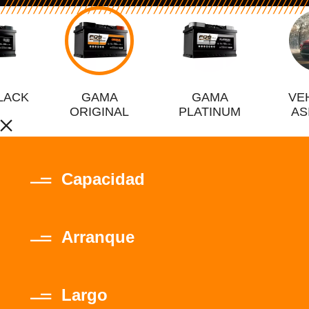
LACK
GAMA
GAMA
VE
ORIGINAL
PLATINUM
AS
Capacidad
Arranque
Largo