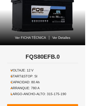
Ver FICHA TÉCNICA
Ver Detalles
FQS80EFB.0
VOLTAJE:
12
V
START&STOP:
SI
CAPACIDAD:
80
Ah
ARRANQUE:
780
A
LARGO-ANCHO-ALTO:
315-175-190