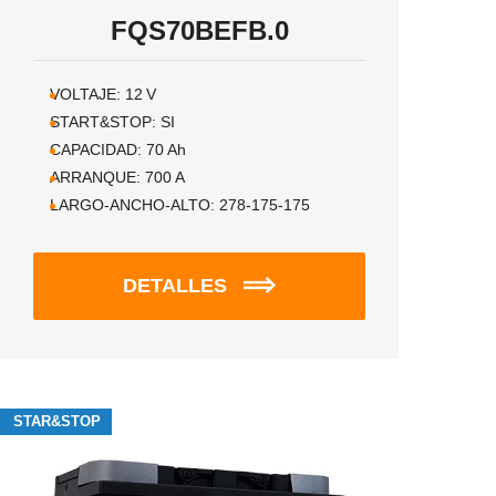
FQS70BEFB.0
VOLTAJE:
12
V
START&STOP:
SI
CAPACIDAD:
70
Ah
ARRANQUE:
700
A
LARGO-ANCHO-ALTO:
278-175-175
DETALLES
STAR&STOP