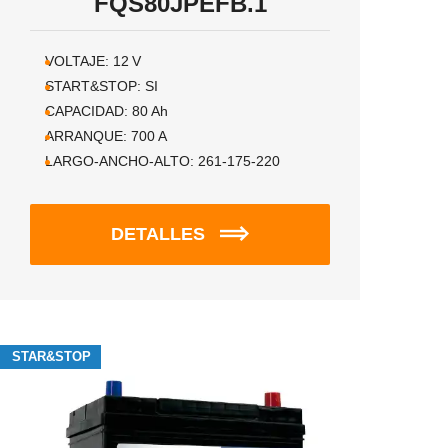
FQS80JPEFB.1
VOLTAJE:
12
V
START&STOP:
SI
CAPACIDAD:
80
Ah
ARRANQUE:
700
A
LARGO-ANCHO-ALTO:
261-175-220
DETALLES
STAR&STOP