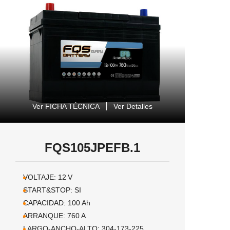
Ver FICHA TÉCNICA
Ver Detalles
FQS105JPEFB.1
VOLTAJE:
12
V
START&STOP:
SI
CAPACIDAD:
100
Ah
ARRANQUE:
760
A
LARGO-ANCHO-ALTO:
304-173-225