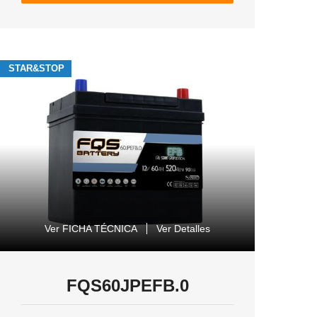
STAR&STOP
Ver FICHA TÉCNICA
Ver Detalles
FQS60JPEFB.0