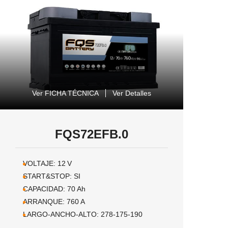
Ver FICHA TÉCNICA
Ver Detalles
FQS72EFB.0
VOLTAJE:
12
V
START&STOP:
SI
CAPACIDAD:
70
Ah
ARRANQUE:
760
A
LARGO-ANCHO-ALTO:
278-175-190