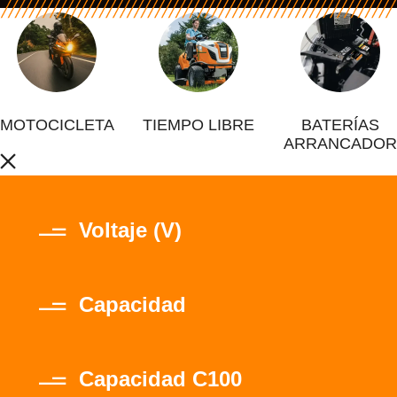
MOTOCICLETA
TIEMPO LIBRE
BATERÍAS
ARRANCADOR
Voltaje (V)
Capacidad
Capacidad C100