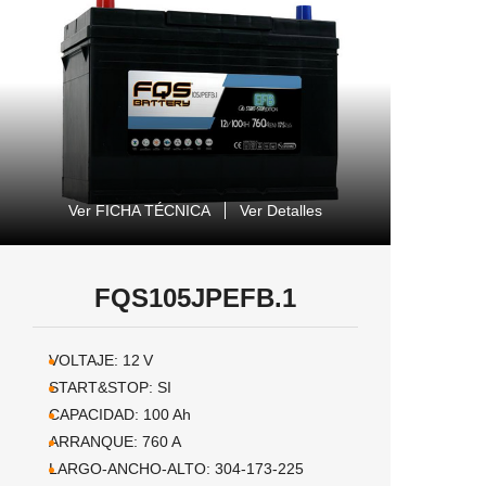
Ver FICHA TÉCNICA
Ver Detalles
FQS105JPEFB.1
VOLTAJE:
12
V
START&STOP:
SI
CAPACIDAD:
100
Ah
ARRANQUE:
760
A
LARGO-ANCHO-ALTO:
304-173-225