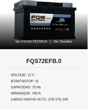
Ver FICHA TÉCNICA
Ver Detalles
FQS72EFB.0
VOLTAJE:
12
V
START&STOP:
SI
CAPACIDAD:
70
Ah
ARRANQUE:
760
A
LARGO-ANCHO-ALTO:
278-175-190