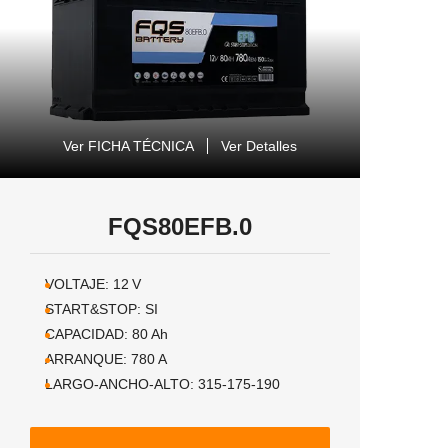
Ver FICHA TÉCNICA
Ver Detalles
FQS80EFB.0
VOLTAJE:
12
V
START&STOP:
SI
CAPACIDAD:
80
Ah
ARRANQUE:
780
A
LARGO-ANCHO-ALTO:
315-175-190