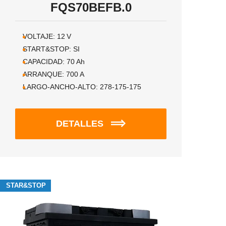
FQS70BEFB.0
VOLTAJE:
12
V
START&STOP:
SI
CAPACIDAD:
70
Ah
ARRANQUE:
700
A
LARGO-ANCHO-ALTO:
278-175-175
DETALLES
STAR&STOP