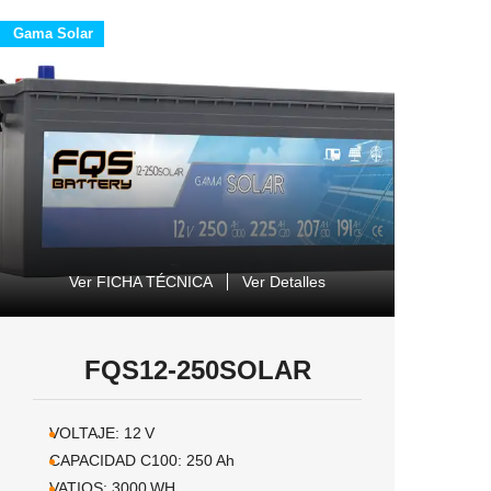
Gama Solar
Ver FICHA TÉCNICA
Ver Detalles
FQS12-250SOLAR
VOLTAJE:
12
V
CAPACIDAD C100:
250
Ah
VATIOS:
3000
WH