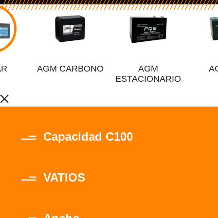
AR
AGM CARBONO
AGM
A
ESTACIONARIO
Capacidad C100
VATIOS