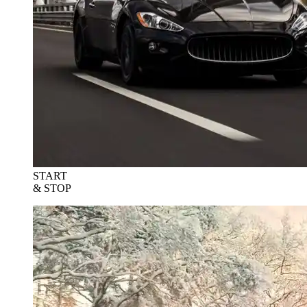
START
& STOP