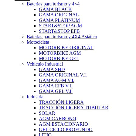
Baterías para turismo y 4×4
GAMA BLACK
GAMA ORIGINAL
GAMA PLATINUM
START&STOP AGM
START&STOP EFB
Baterías para turismo y 4X4 Asiático
Motocicleta
MOTORBIKE ORIGINAL
MOTORBIKE AGM
MOTORBIKE GEL
Vehículo Industrial
GAMA SHD
GAMA ORIGINAL V.I.
GAMA AGM V.I.
GAMA EFB V.I.
GAMA GEL V.I.
Industria
TRACCIÓN LIGERA
TRACCIÓN LIGERA TUBULAR
SOLAR
AGM CARBONO
AGM ESTACIONARIO
GEL CICLO PROFUNDO
LITIO