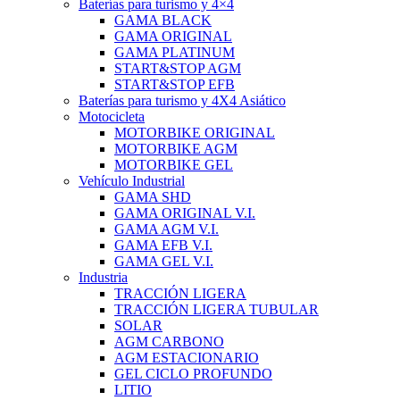
Baterías para turismo y 4×4
GAMA BLACK
GAMA ORIGINAL
GAMA PLATINUM
START&STOP AGM
START&STOP EFB
Baterías para turismo y 4X4 Asiático
Motocicleta
MOTORBIKE ORIGINAL
MOTORBIKE AGM
MOTORBIKE GEL
Vehículo Industrial
GAMA SHD
GAMA ORIGINAL V.I.
GAMA AGM V.I.
GAMA EFB V.I.
GAMA GEL V.I.
Industria
TRACCIÓN LIGERA
TRACCIÓN LIGERA TUBULAR
SOLAR
AGM CARBONO
AGM ESTACIONARIO
GEL CICLO PROFUNDO
LITIO