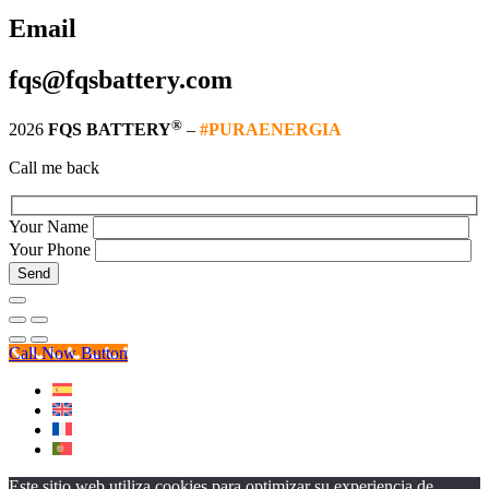
Email
fqs@fqsbattery.com
®
2026
FQS BATTERY
–
#PURAENERGIA
Call me back
Your Name
Your Phone
Call Now Button
Este sitio web utiliza cookies para optimizar su experiencia de