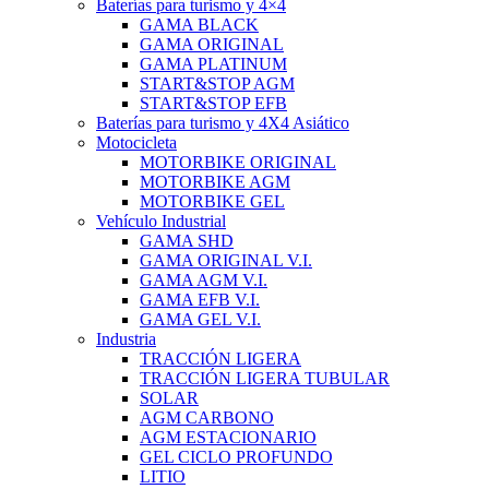
Baterías para turismo y 4×4
GAMA BLACK
GAMA ORIGINAL
GAMA PLATINUM
START&STOP AGM
START&STOP EFB
Baterías para turismo y 4X4 Asiático
Motocicleta
MOTORBIKE ORIGINAL
MOTORBIKE AGM
MOTORBIKE GEL
Vehículo Industrial
GAMA SHD
GAMA ORIGINAL V.I.
GAMA AGM V.I.
GAMA EFB V.I.
GAMA GEL V.I.
Industria
TRACCIÓN LIGERA
TRACCIÓN LIGERA TUBULAR
SOLAR
AGM CARBONO
AGM ESTACIONARIO
GEL CICLO PROFUNDO
LITIO