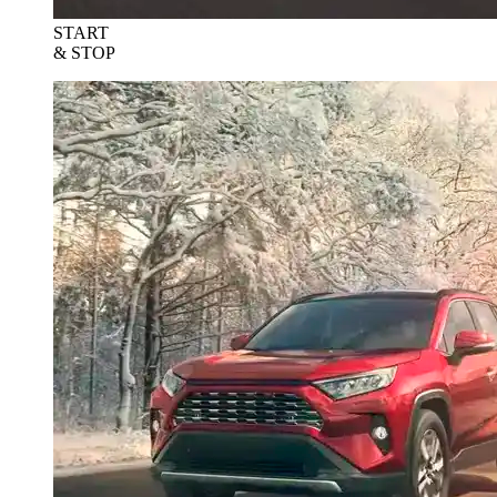
START
& STOP