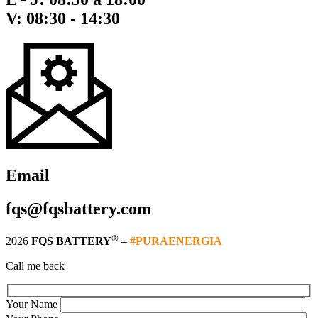
V: 08:30 - 14:30
Email
fqs@fqsbattery.com
®
2026
FQS BATTERY
–
#PURAENERGIA
Call me back
Your Name