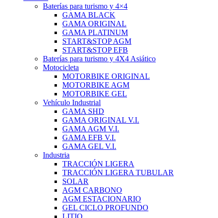
Baterías para turismo y 4×4
GAMA BLACK
GAMA ORIGINAL
GAMA PLATINUM
START&STOP AGM
START&STOP EFB
Baterías para turismo y 4X4 Asiático
Motocicleta
MOTORBIKE ORIGINAL
MOTORBIKE AGM
MOTORBIKE GEL
Vehículo Industrial
GAMA SHD
GAMA ORIGINAL V.I.
GAMA AGM V.I.
GAMA EFB V.I.
GAMA GEL V.I.
Industria
TRACCIÓN LIGERA
TRACCIÓN LIGERA TUBULAR
SOLAR
AGM CARBONO
AGM ESTACIONARIO
GEL CICLO PROFUNDO
LITIO