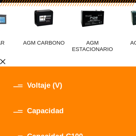
AR
AGM CARBONO
AGM
A
ESTACIONARIO
Voltaje (V)
Capacidad