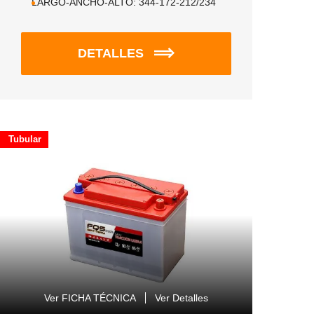
LARGO-ANCHO-ALTO:
344-172-212/234
DETALLES
Tubular
Ver FICHA TÉCNICA
Ver Detalles