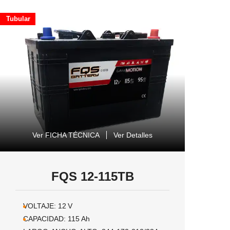
Tubular
Ver FICHA TÉCNICA
Ver Detalles
FQS 12-115TB
VOLTAJE:
12
V
CAPACIDAD:
115
Ah