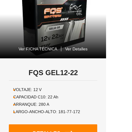
Ver FICHA TÉCNICA
Ver Detalles
FQS GEL12-22
VOLTAJE:
12
V
CAPACIDAD C10:
22
Ah
ARRANQUE:
280
A
LARGO-ANCHO-ALTO:
181-77-172