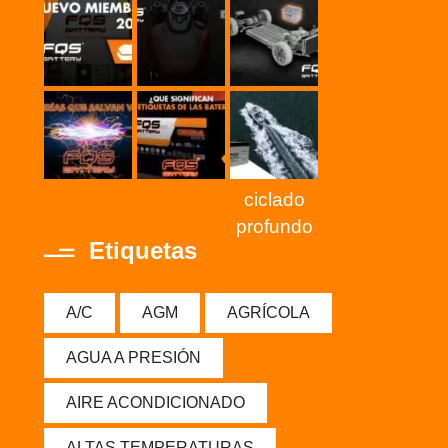
ciclado
profundo
Etiquetas
A/C
AGM
AGRÍCOLA
AGUA A PRESIÓN
AIRE ACONDICIONADO
ALTAS TEMPERATURAS