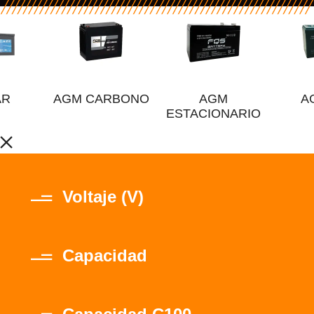
AR
AGM CARBONO
AGM
A
ESTACIONARIO
Voltaje (V)
Capacidad