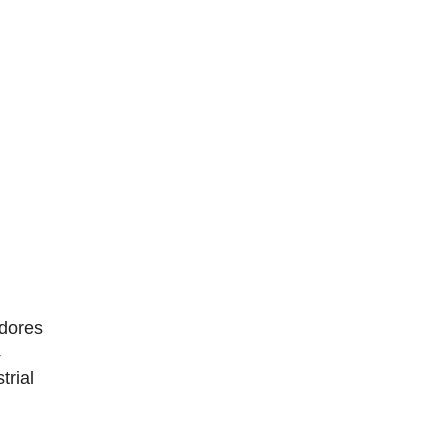
dores
4
trial