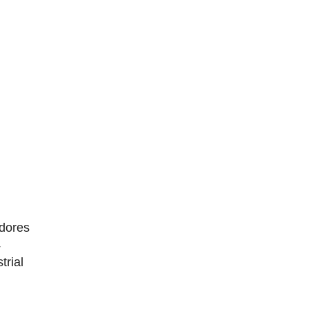
dores
4
trial