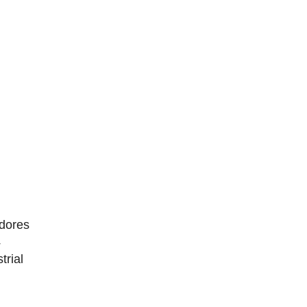
dores
4
trial