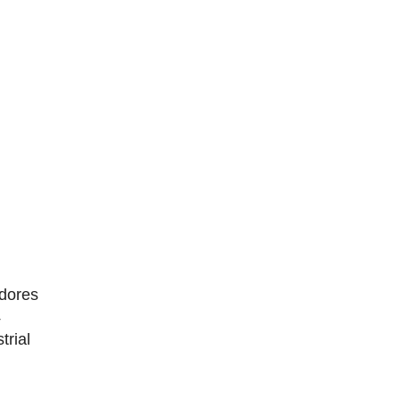
dores
4
trial