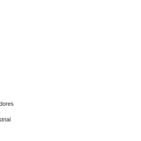
dores
4
trial