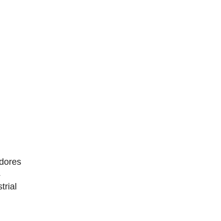
dores
4
trial