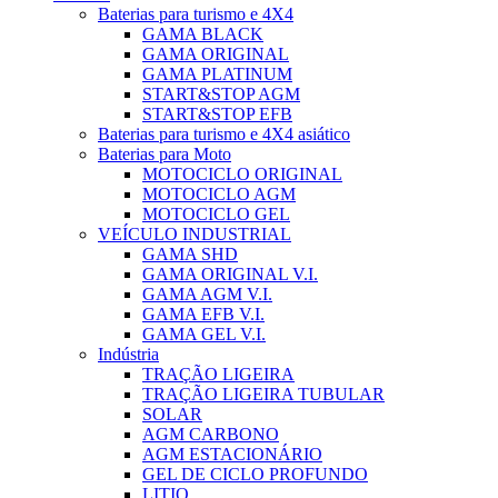
Baterias para turismo e 4X4
GAMA BLACK
GAMA ORIGINAL
GAMA PLATINUM
START&STOP AGM
START&STOP EFB
Baterias para turismo e 4X4 asiático
Baterias para Moto
MOTOCICLO ORIGINAL
MOTOCICLO AGM
MOTOCICLO GEL
VEÍCULO INDUSTRIAL
GAMA SHD
GAMA ORIGINAL V.I.
GAMA AGM V.I.
GAMA EFB V.I.
GAMA GEL V.I.
Indústria
TRAÇÃO LIGEIRA
TRAÇÃO LIGEIRA TUBULAR
SOLAR
AGM CARBONO
AGM ESTACIONÁRIO
GEL DE CICLO PROFUNDO
LITIO