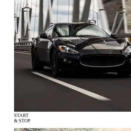
START
& STOP