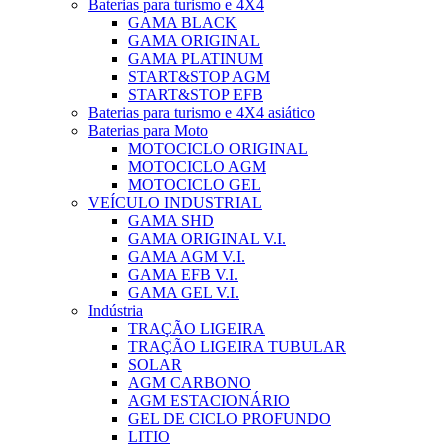
Baterias para turismo e 4X4
GAMA BLACK
GAMA ORIGINAL
GAMA PLATINUM
START&STOP AGM
START&STOP EFB
Baterias para turismo e 4X4 asiático
Baterias para Moto
MOTOCICLO ORIGINAL
MOTOCICLO AGM
MOTOCICLO GEL
VEÍCULO INDUSTRIAL
GAMA SHD
GAMA ORIGINAL V.I.
GAMA AGM V.I.
GAMA EFB V.I.
GAMA GEL V.I.
Indústria
TRAÇÃO LIGEIRA
TRAÇÃO LIGEIRA TUBULAR
SOLAR
AGM CARBONO
AGM ESTACIONÁRIO
GEL DE CICLO PROFUNDO
LITIO