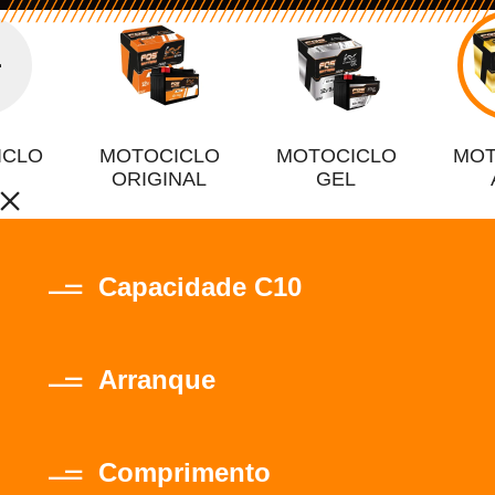
ICLO
MOTOCICLO
MOTOCICLO
MOT
ORIGINAL
GEL
Capacidade C10
Arranque
Comprimento