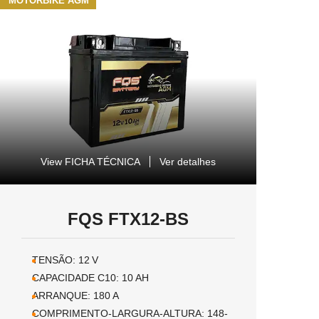
MOTORBIKE AGM
View FICHA TÉCNICA
Ver detalhes
FQS FTX12-BS
TENSÃO:
12
V
CAPACIDADE C10:
10
AH
ARRANQUE:
180
A
COMPRIMENTO-LARGURA-ALTURA:
148-