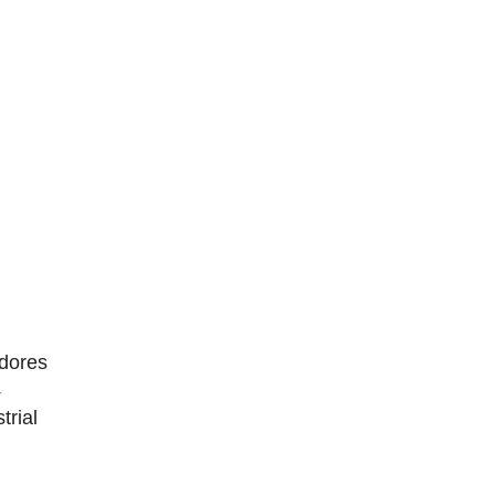
dores
4
trial