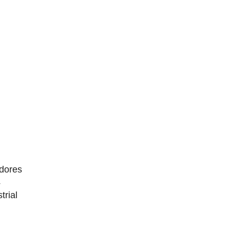
dores
4
trial