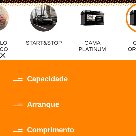
ULO
START&STOP
GAMA
ICO
PLATINUM
OR
Capacidade
Arranque
Comprimento