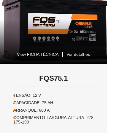
View FICHA TÉCNICA
Ver detalhes
FQS75.1
TENSÃO:
12
V
CAPACIDADE:
75
AH
ARRANQUE:
680
A
COMPRIMENTO-LARGURA-ALTURA:
278-
175-190