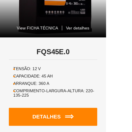
View FICHA TÉCNICA
Ver detalhes
FQS45E.0
TENSÃO:
12
V
CAPACIDADE:
45
AH
ARRANQUE:
360
A
COMPRIMENTO-LARGURA-ALTURA:
220-
135-225
DETALHES