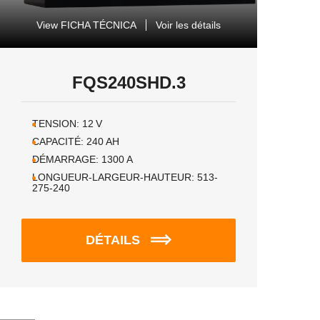
View FICHA TÉCNICA
Voir les détails
FQS240SHD.3
TENSION:
12
V
CAPACITÉ:
240
AH
DÉMARRAGE:
1300
A
LONGUEUR-LARGEUR-HAUTEUR:
513-
275-240
DÉTAILS