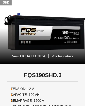
SHD
View FICHA TÉCNICA
Voir les détails
FQS190SHD.3
TENSION:
12
V
CAPACITÉ:
190
AH
DÉMARRAGE:
1200
A