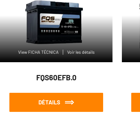
View FICHA TÉCNICA
Voir les détails
FQS60EFB.0
DÉTAILS