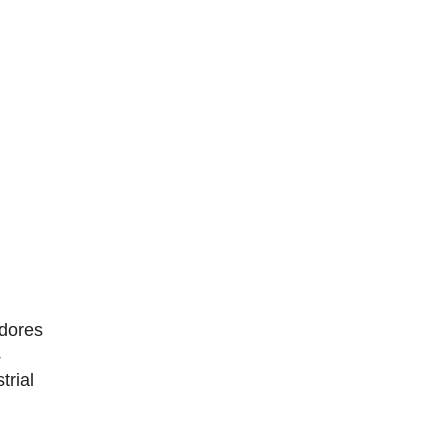
dores
4
trial