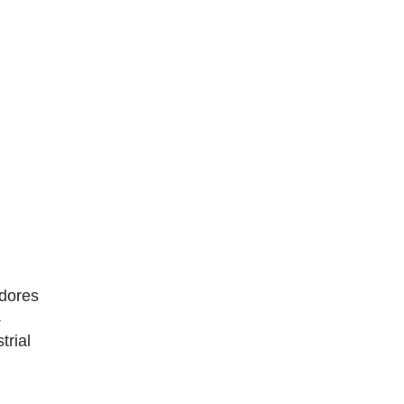
dores
4
trial