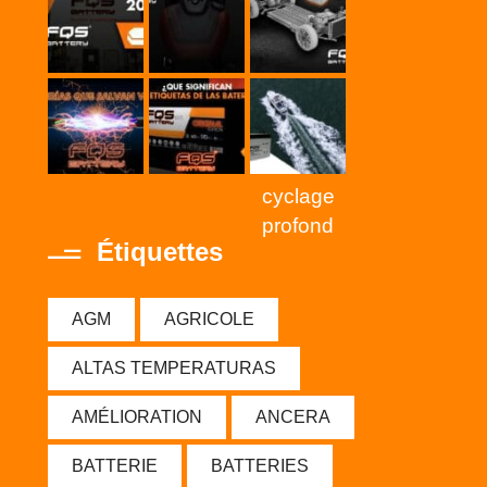
cyclage
profond
Étiquettes
AGM
AGRICOLE
ALTAS TEMPERATURAS
AMÉLIORATION
ANCERA
BATTERIE
BATTERIES