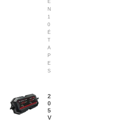
E
N
1
0
É
T
A
P
E
S
2
0
5
V