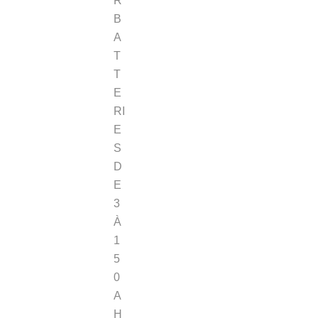
R
B
A
T
T
E
RI
E
S
D
E
3
À
1
5
0
A
H