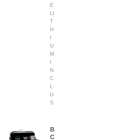
E
LI
T
H
I
U
M
I
N
C
L
U
S
B
C