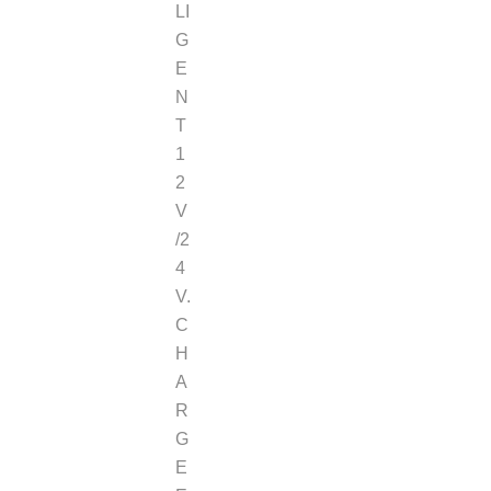
LI
G
E
N
T
1
2
V
/2
4
V.
C
H
A
R
G
E