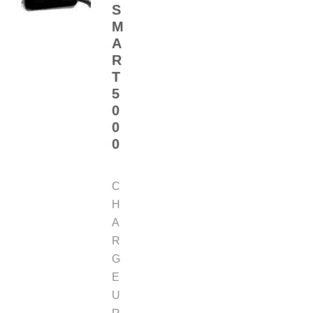
S
M
A
R
T
5
0
0
0
C
H
A
R
G
E
U