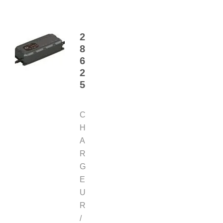
2
8
6
2
5
C
H
A
R
G
E
U
R
/