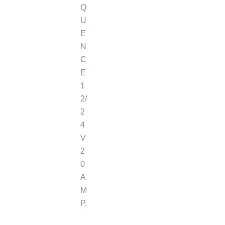
Q
U
E
N
C
E
1
2/
2
4
V
2
0
A
M
P.