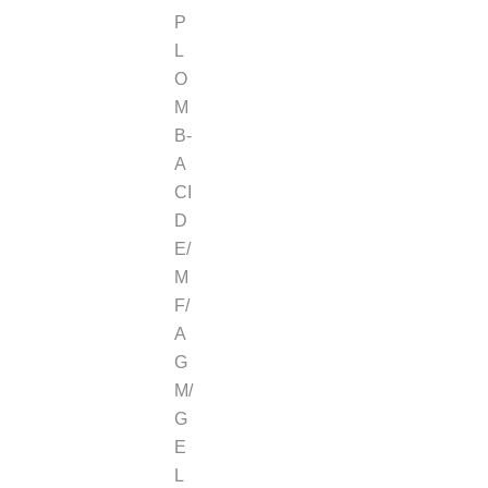
P
L
O
M
B-
A
CI
D
E/
M
F/
A
G
M/
G
E
L