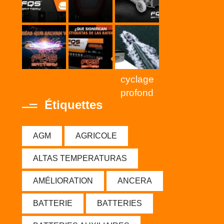
cyclage
profond
Étiquettes
AGM
AGRICOLE
ALTAS TEMPERATURAS
AMÉLIORATION
ANCERA
BATTERIE
BATTERIES