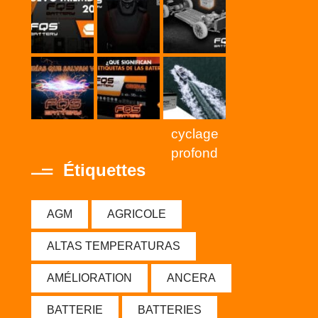
cyclage
profond
Étiquettes
AGM
AGRICOLE
ALTAS TEMPERATURAS
AMÉLIORATION
ANCERA
BATTERIE
BATTERIES