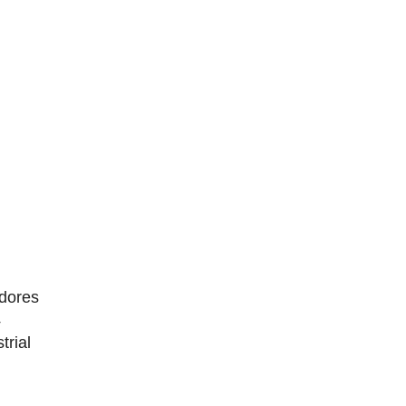
dores
4
trial