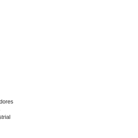
dores
4
trial