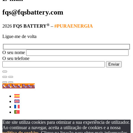
fqs@fqsbattery.com
®
2026
FQS BATTERY
–
#PURAENERGIA
Ligue-me de volta
O seu nome
O seu telefone
Call Now Button
Este site utiliza cookies para otimizar a sua experiência de utilizador.
Ao continuar a navegar, aceita a utilização de cookies e a nossa
política de cookies
. Clique na ligação para obter mais informações.