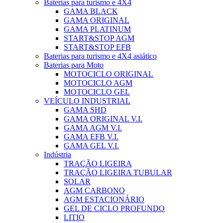
Baterias para turismo e 4X4
GAMA BLACK
GAMA ORIGINAL
GAMA PLATINUM
START&STOP AGM
START&STOP EFB
Baterias para turismo e 4X4 asiático
Baterias para Moto
MOTOCICLO ORIGINAL
MOTOCICLO AGM
MOTOCICLO GEL
VEÍCULO INDUSTRIAL
GAMA SHD
GAMA ORIGINAL V.I.
GAMA AGM V.I.
GAMA EFB V.I.
GAMA GEL V.I.
Indústria
TRAÇÃO LIGEIRA
TRAÇÃO LIGEIRA TUBULAR
SOLAR
AGM CARBONO
AGM ESTACIONÁRIO
GEL DE CICLO PROFUNDO
LITIO