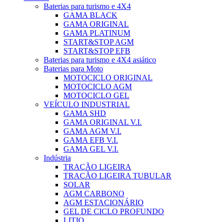
Baterias para turismo e 4X4
GAMA BLACK
GAMA ORIGINAL
GAMA PLATINUM
START&STOP AGM
START&STOP EFB
Baterias para turismo e 4X4 asiático
Baterias para Moto
MOTOCICLO ORIGINAL
MOTOCICLO AGM
MOTOCICLO GEL
VEÍCULO INDUSTRIAL
GAMA SHD
GAMA ORIGINAL V.I.
GAMA AGM V.I.
GAMA EFB V.I.
GAMA GEL V.I.
Indústria
TRAÇÃO LIGEIRA
TRAÇÃO LIGEIRA TUBULAR
SOLAR
AGM CARBONO
AGM ESTACIONÁRIO
GEL DE CICLO PROFUNDO
LITIO