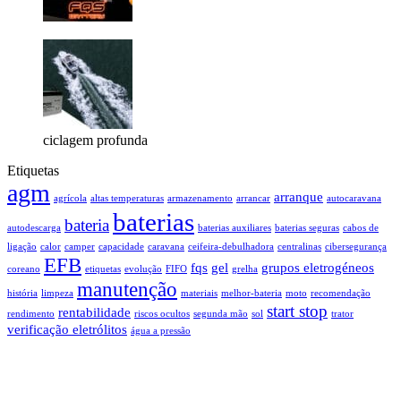
ciclagem profunda
Etiquetas
agm
arranque
agrícola
altas temperaturas
armazenamento
arrancar
autocaravana
baterias
bateria
autodescarga
baterias auxiliares
baterias seguras
cabos de
ligação
calor
camper
capacidade
caravana
ceifeira-debulhadora
centralinas
cibersegurança
EFB
fqs
gel
grupos eletrogéneos
coreano
etiquetas
evolução
FIFO
grelha
manutenção
história
limpeza
materiais
melhor-bateria
moto
recomendação
start stop
rentabilidade
rendimento
riscos ocultos
segunda mão
sol
trator
verificação eletrólitos
água a pressão