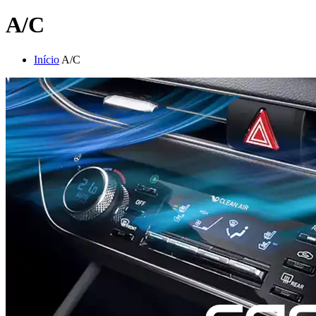
A/C
Início
A/C