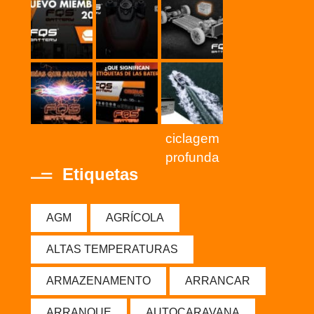
ciclagem
profunda
Etiquetas
AGM
AGRÍCOLA
ALTAS TEMPERATURAS
ARMAZENAMENTO
ARRANCAR
ARRANQUE
AUTOCARAVANA