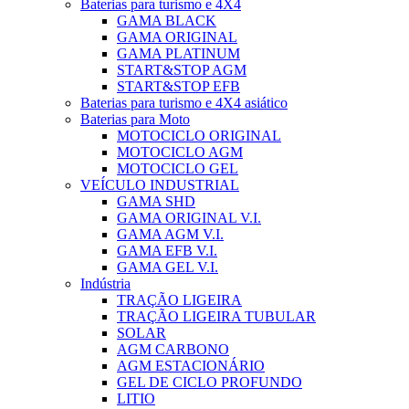
Baterias para turismo e 4X4
GAMA BLACK
GAMA ORIGINAL
GAMA PLATINUM
START&STOP AGM
START&STOP EFB
Baterias para turismo e 4X4 asiático
Baterias para Moto
MOTOCICLO ORIGINAL
MOTOCICLO AGM
MOTOCICLO GEL
VEÍCULO INDUSTRIAL
GAMA SHD
GAMA ORIGINAL V.I.
GAMA AGM V.I.
GAMA EFB V.I.
GAMA GEL V.I.
Indústria
TRAÇÃO LIGEIRA
TRAÇÃO LIGEIRA TUBULAR
SOLAR
AGM CARBONO
AGM ESTACIONÁRIO
GEL DE CICLO PROFUNDO
LITIO