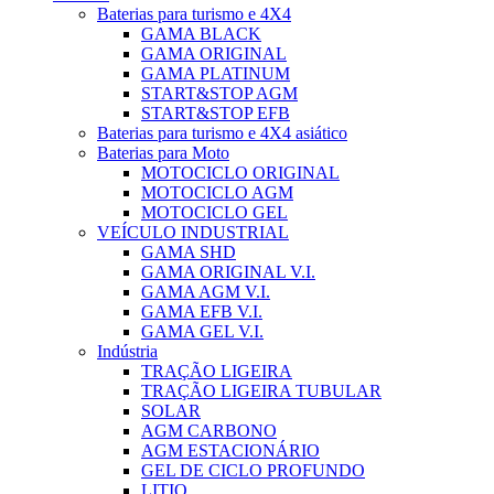
Baterias para turismo e 4X4
GAMA BLACK
GAMA ORIGINAL
GAMA PLATINUM
START&STOP AGM
START&STOP EFB
Baterias para turismo e 4X4 asiático
Baterias para Moto
MOTOCICLO ORIGINAL
MOTOCICLO AGM
MOTOCICLO GEL
VEÍCULO INDUSTRIAL
GAMA SHD
GAMA ORIGINAL V.I.
GAMA AGM V.I.
GAMA EFB V.I.
GAMA GEL V.I.
Indústria
TRAÇÃO LIGEIRA
TRAÇÃO LIGEIRA TUBULAR
SOLAR
AGM CARBONO
AGM ESTACIONÁRIO
GEL DE CICLO PROFUNDO
LITIO