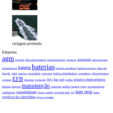
ciclagem profunda
Etiquetas
agm
arranque
agrícola
altas temperaturas
armazenamento
arrancar
autocaravana
baterias
bateria
autodescarga
baterias auxiliares
baterias seguras
cabos de
ligação
calor
camper
capacidade
caravana
ceifeira-debulhadora
centralinas
cibersegurança
EFB
fqs
gel
grupos eletrogéneos
coreano
etiquetas
evolução
FIFO
grelha
manutenção
história
limpeza
materiais
melhor-bateria
moto
recomendação
start stop
rentabilidade
rendimento
riscos ocultos
segunda mão
sol
trator
verificação eletrólitos
água a pressão