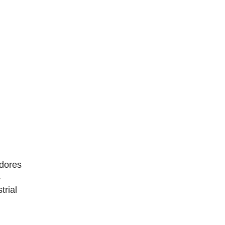
dores
4
trial