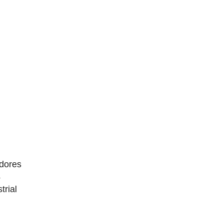
dores
4
trial