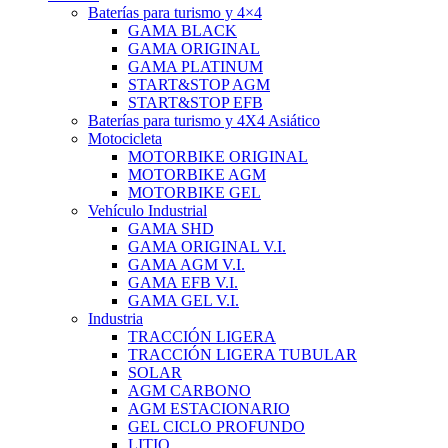
Baterías para turismo y 4×4
GAMA BLACK
GAMA ORIGINAL
GAMA PLATINUM
START&STOP AGM
START&STOP EFB
Baterías para turismo y 4X4 Asiático
Motocicleta
MOTORBIKE ORIGINAL
MOTORBIKE AGM
MOTORBIKE GEL
Vehículo Industrial
GAMA SHD
GAMA ORIGINAL V.I.
GAMA AGM V.I.
GAMA EFB V.I.
GAMA GEL V.I.
Industria
TRACCIÓN LIGERA
TRACCIÓN LIGERA TUBULAR
SOLAR
AGM CARBONO
AGM ESTACIONARIO
GEL CICLO PROFUNDO
LITIO