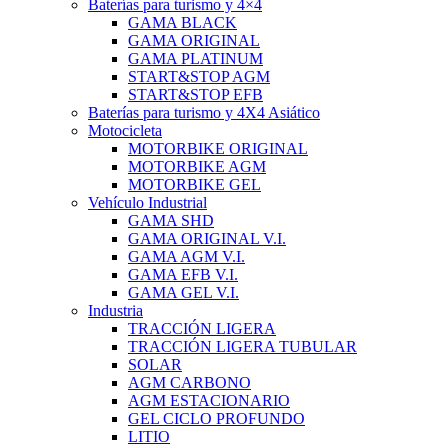
Baterías para turismo y 4×4
GAMA BLACK
GAMA ORIGINAL
GAMA PLATINUM
START&STOP AGM
START&STOP EFB
Baterías para turismo y 4X4 Asiático
Motocicleta
MOTORBIKE ORIGINAL
MOTORBIKE AGM
MOTORBIKE GEL
Vehículo Industrial
GAMA SHD
GAMA ORIGINAL V.I.
GAMA AGM V.I.
GAMA EFB V.I.
GAMA GEL V.I.
Industria
TRACCIÓN LIGERA
TRACCIÓN LIGERA TUBULAR
SOLAR
AGM CARBONO
AGM ESTACIONARIO
GEL CICLO PROFUNDO
LITIO