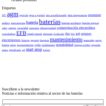
Etiquetas
agm
arranque
A/C
agrícola
agua a presión
aire acondicionado
altas temperaturas
baterías
batería
asiático
autocaravana
baterías auxiliares
baterías seguras
comprobación electrolitos
calor
camper
capacidad
caravana
ciberseguridad
EFB
fqs
gel
grupos
cosechadora
estado batería
etiquetas
evolución
frío
mantenimiento
electrógenos
historia
japonés
limpieza
materiales
mejor
rentabilidad
bateria
moto
recomendación
rejilla
rendimiento
riesgos ocultos
segunda
start stop
mano
significado
sol
tractor
Suscríbete a la newsletter
Noticias e información relativa al sector de las baterías