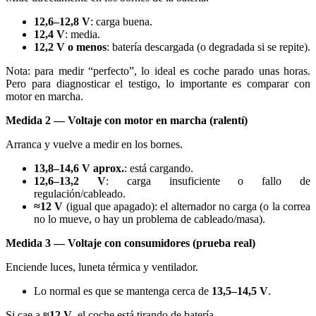
12,6–12,8 V
: carga buena.
12,4 V
: media.
12,2 V o menos
: batería descargada (o degradada si se repite).
Nota: para medir “perfecto”, lo ideal es coche parado unas horas.
Pero para diagnosticar el testigo, lo importante es comparar con
motor en marcha.
Medida 2 — Voltaje con motor en marcha (ralentí)
Arranca y vuelve a medir en los bornes.
13,8–14,6 V aprox.
: está cargando.
12,6–13,2 V
: carga insuficiente o fallo de
regulación/cableado.
≈12 V
(igual que apagado): el alternador no carga (o la correa
no lo mueve, o hay un problema de cableado/masa).
Medida 3 — Voltaje con consumidores (prueba real)
Enciende luces, luneta térmica y ventilador.
Lo normal es que se mantenga cerca de
13,5–14,5 V
.
Si cae a
≈12 V
, el coche está tirando de batería.