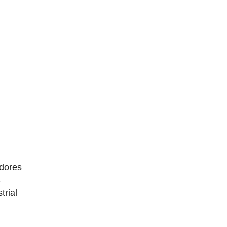
dores
4
trial