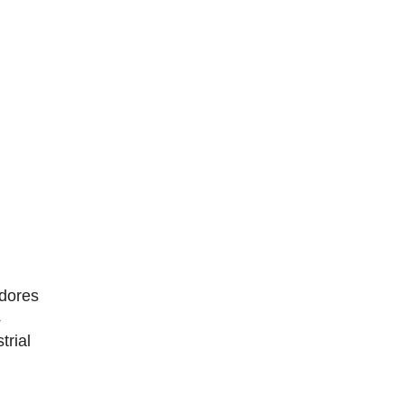
dores
4
trial