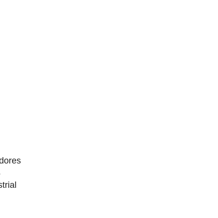
dores
4
trial