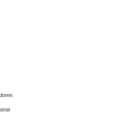
dores
4
trial