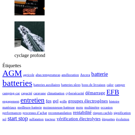
cyclage profond
Étiquettes
AGM
batterie
agricole
altas temperaturas
amélioration
Ancera
batteries
batteries auxiliaires
batteries sûres
bons de livraison
calor
camper
EFB
démarrage
camping-car
capacité
caravane
climatisation
cybersécurité
entretien
fqs
gel
groupes électrogènes
engagement
grille
histoire
matériaux
meilleure-batterie
moissonneuse-batteuse
moto
multimètre
occasion
rentabilité
performances
processus d’achat
recommandation
risques cachés
signification
start stop
vérification électrolytes
sol
sulfatation
tracteur
étiquettes
évolution