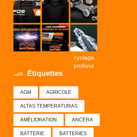
cyclage
profond
Étiquettes
AGM
AGRICOLE
ALTAS TEMPERATURAS
AMÉLIORATION
ANCERA
BATTERIE
BATTERIES