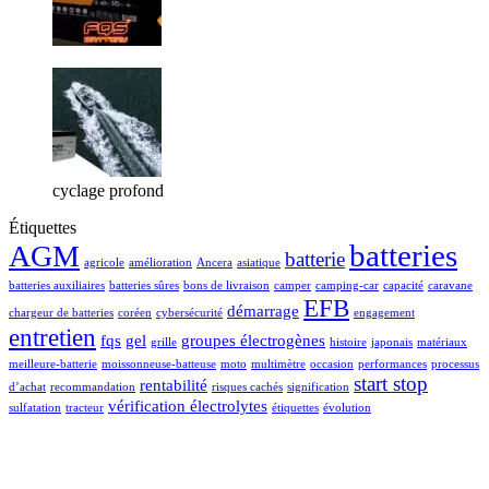
cyclage profond
Étiquettes
batteries
AGM
batterie
agricole
amélioration
Ancera
asiatique
batteries auxiliaires
batteries sûres
bons de livraison
camper
camping-car
capacité
caravane
EFB
démarrage
chargeur de batteries
coréen
cybersécurité
engagement
entretien
fqs
gel
groupes électrogènes
grille
histoire
japonais
matériaux
meilleure-batterie
moissonneuse-batteuse
moto
multimètre
occasion
performances
processus
start stop
rentabilité
d’achat
recommandation
risques cachés
signification
vérification électrolytes
sulfatation
tracteur
étiquettes
évolution