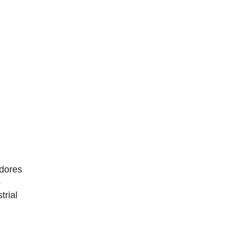
dores
4
trial