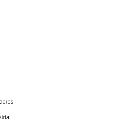
dores
4
trial