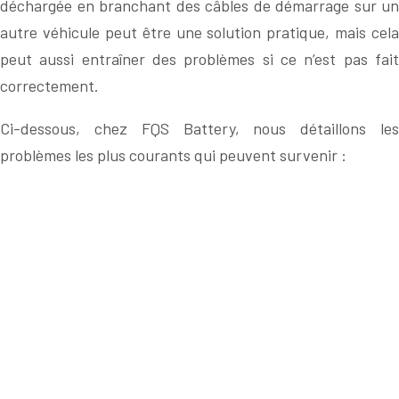
déchargée en branchant des câbles de démarrage sur un
autre véhicule peut être une solution pratique, mais cela
peut aussi entraîner des problèmes si ce n’est pas fait
correctement.
Ci-dessous, chez FQS Battery, nous détaillons les
problèmes les plus courants qui peuvent survenir :
Lorsqu’on utilise des câbles de démarrage pour
démarrer une batterie en la reliant à celle d’un autre
véhicule, il est essentiel de s’assurer que les deux
voitures disposent du même type de batterie.
Par exemple, s’il s’agit de
une batterie AGM sur u
véhicule équipé du système Start&Stop
, l’autre voitur
doit également être équipée d’une batterie AGM et du