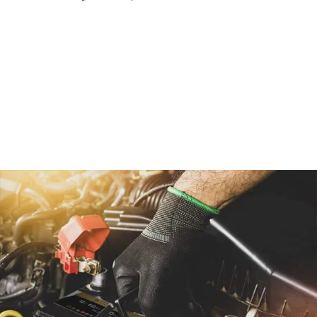
Chez
FQS Battery
, nous recommandons de toujours
faire appel à des professionnels. Faire intervenir des
experts garantit non seulement un travail bien réalisé,
mais aide aussi à prévenir des problèmes inutiles et
des coûts supplémentaires pouvant survenir en
tentant des solutions par soi-même.