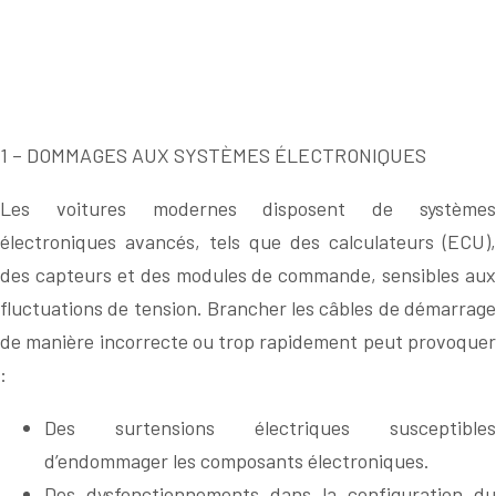
système Start&Stop.
Ce détail est crucial pour éviter d’endommager les
composants électroniques des deux véhicules et
garantir un démarrage sûr et efficace.
1 – DOMMAGES AUX SYSTÈMES ÉLECTRONIQUES
Les voitures modernes disposent de systèmes
électroniques avancés, tels que des calculateurs (ECU),
des capteurs et des modules de commande, sensibles aux
fluctuations de tension. Brancher les câbles de démarrage
de manière incorrecte ou trop rapidement peut provoquer
:
Des surtensions électriques susceptibles
d’endommager les composants électroniques.
Des dysfonctionnements dans la configuration du