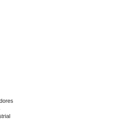
dores
4
trial