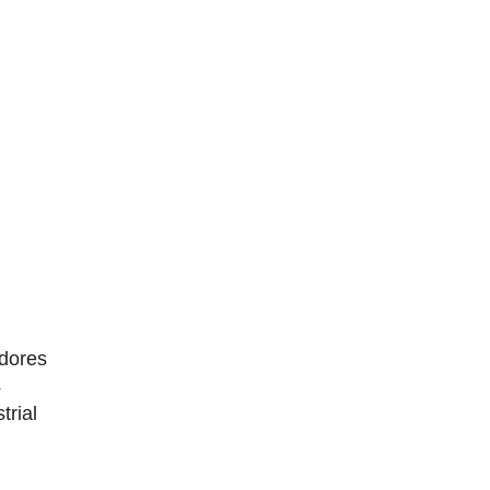
dores
4
trial