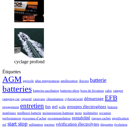
cyclage profond
Étiquettes
AGM
batterie
agricole
altas temperaturas
amélioration
Ancera
batteries
batteries auxiliaires
batteries sûres
bons de livraison
calor
camper
EFB
démarrage
camping-car
capacité
caravane
climatisation
cybersécurité
entretien
fqs
gel
groupes électrogènes
engagement
grille
histoire
matériaux
meilleure-batterie
moissonneuse-batteuse
moto
multimètre
occasion
rentabilité
performances
processus d’achat
recommandation
risques cachés
signification
start stop
vérification électrolytes
sol
sulfatation
tracteur
étiquettes
évolution