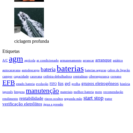
ciclagem profunda
Etiquetas
agm
arranque
A/C
agrícola
ar condicionado
armazenamento
arrancar
asiático
baterias
bateria
autocaravana
autodescarga
baterias seguras
cabos de ligação
camper
capacidade
caravana
ceifeira-debulhadora
centralinas
cibersegurança
coreano
EFB
fqs
gel
grupos eletrogéneos
estado bateria
evolução
FIFO
grelha
história
manutenção
japonês
limpeza
materiais
melhor-bateria
moto
recomendação
start stop
rentabilidade
rendimento
riscos ocultos
segunda mão
trator
verificação eletrólitos
água a pressão