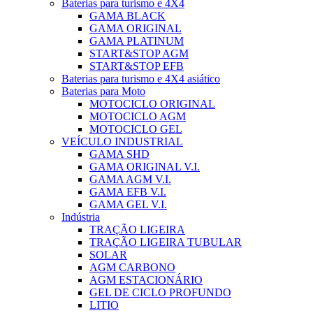
Baterias para turismo e 4X4
GAMA BLACK
GAMA ORIGINAL
GAMA PLATINUM
START&STOP AGM
START&STOP EFB
Baterias para turismo e 4X4 asiático
Baterias para Moto
MOTOCICLO ORIGINAL
MOTOCICLO AGM
MOTOCICLO GEL
VEÍCULO INDUSTRIAL
GAMA SHD
GAMA ORIGINAL V.I.
GAMA AGM V.I.
GAMA EFB V.I.
GAMA GEL V.I.
Indústria
TRAÇÃO LIGEIRA
TRAÇÃO LIGEIRA TUBULAR
SOLAR
AGM CARBONO
AGM ESTACIONÁRIO
GEL DE CICLO PROFUNDO
LITIO