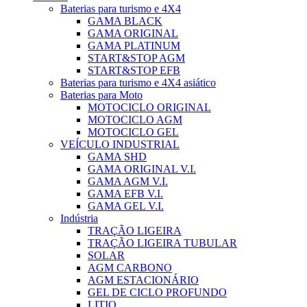
Baterias para turismo e 4X4
GAMA BLACK
GAMA ORIGINAL
GAMA PLATINUM
START&STOP AGM
START&STOP EFB
Baterias para turismo e 4X4 asiático
Baterias para Moto
MOTOCICLO ORIGINAL
MOTOCICLO AGM
MOTOCICLO GEL
VEÍCULO INDUSTRIAL
GAMA SHD
GAMA ORIGINAL V.I.
GAMA AGM V.I.
GAMA EFB V.I.
GAMA GEL V.I.
Indústria
TRAÇÃO LIGEIRA
TRAÇÃO LIGEIRA TUBULAR
SOLAR
AGM CARBONO
AGM ESTACIONÁRIO
GEL DE CICLO PROFUNDO
LITIO