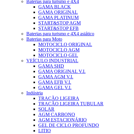
Baterias para turismo e 4X4
GAMA BLACK
GAMA ORIGINAL
GAMA PLATINUM
START&STOP AGM
START&STOP EFB
Baterias para turismo e 4X4 asiático
Baterias para Moto
MOTOCICLO ORIGINAL
MOTOCICLO AGM
MOTOCICLO GEL
VEÍCULO INDUSTRIAL
GAMA SHD
GAMA ORIGINAL V.I.
GAMA AGM V.I.
GAMA EFB V.I.
GAMA GEL V.I.
Indústria
TRAÇÃO LIGEIRA
TRAÇÃO LIGEIRA TUBULAR
SOLAR
AGM CARBONO
AGM ESTACIONÁRIO
GEL DE CICLO PROFUNDO
LITIO