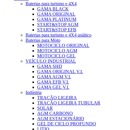
Baterias para turismo e 4X4
GAMA BLACK
GAMA ORIGINAL
GAMA PLATINUM
START&STOP AGM
START&STOP EFB
Baterias para turismo e 4X4 asiático
Baterias para Moto
MOTOCICLO ORIGINAL
MOTOCICLO AGM
MOTOCICLO GEL
VEÍCULO INDUSTRIAL
GAMA SHD
GAMA ORIGINAL V.I.
GAMA AGM V.I.
GAMA EFB V.I.
GAMA GEL V.I.
Indústria
TRAÇÃO LIGEIRA
TRAÇÃO LIGEIRA TUBULAR
SOLAR
AGM CARBONO
AGM ESTACIONÁRIO
GEL DE CICLO PROFUNDO
LITIO