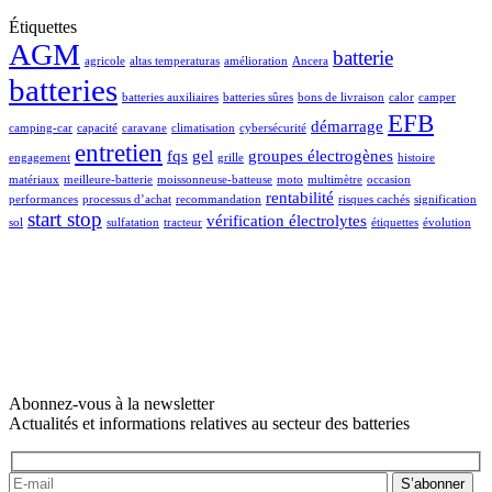
Étiquettes
AGM
batterie
agricole
altas temperaturas
amélioration
Ancera
batteries
batteries auxiliaires
batteries sûres
bons de livraison
calor
camper
EFB
démarrage
camping-car
capacité
caravane
climatisation
cybersécurité
entretien
fqs
gel
groupes électrogènes
engagement
grille
histoire
matériaux
meilleure-batterie
moissonneuse-batteuse
moto
multimètre
occasion
rentabilité
performances
processus d’achat
recommandation
risques cachés
signification
start stop
vérification électrolytes
sol
sulfatation
tracteur
étiquettes
évolution
Abonnez-vous à la newsletter
Actualités et informations relatives au secteur des batteries
S’abonner