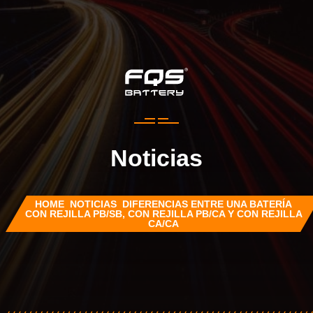
Noticias
HOME
NOTICIAS
DIFERENCIAS ENTRE UNA BATERÍA
CON REJILLA PB/SB, CON REJILLA PB/CA Y CON REJILLA
CA/CA