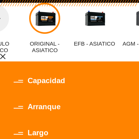
ULO
ORIGINAL -
EFB - ASIATICO
AGM -
ICO
ASIATICO
Capacidad
Arranque
Largo