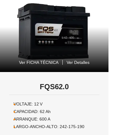
Ver FICHA TÉCNICA
Ver Detalles
FQS62.0
VOLTAJE:
12
V
CAPACIDAD:
62
Ah
ARRANQUE:
600
A
LARGO-ANCHO-ALTO:
242-175-190