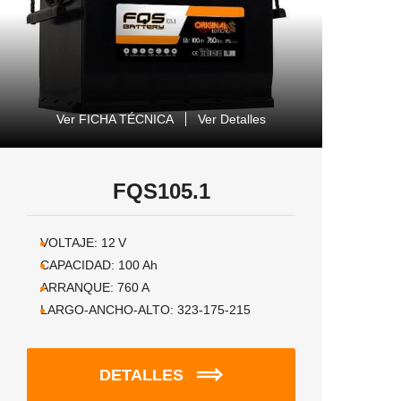
Ver FICHA TÉCNICA
Ver Detalles
FQS105.1
VOLTAJE:
12
V
CAPACIDAD:
100
Ah
ARRANQUE:
760
A
LARGO-ANCHO-ALTO:
323-175-215
DETALLES