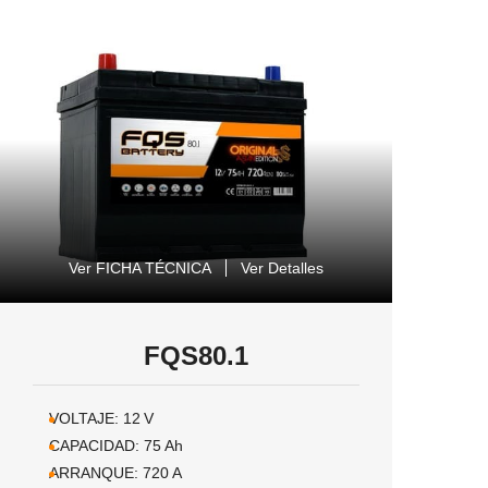
Ver FICHA TÉCNICA
Ver Detalles
FQS80.1
VOLTAJE:
12
V
CAPACIDAD:
75
Ah
ARRANQUE:
720
A